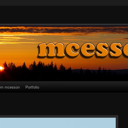
m mcesson
Portfolio