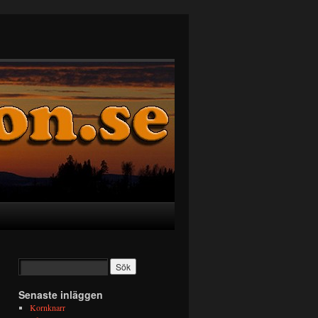
Senaste inläggen
Kornknarr