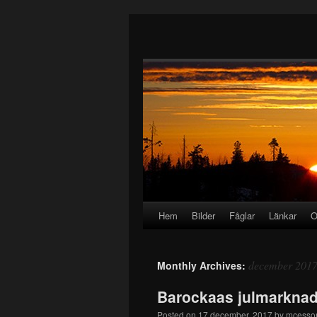
Hem
Bilder
Fåglar
Länkar
O
december 201
Monthly Archives:
Barockaas julmarkna
Posted on
17 december, 2017
by
mcesso