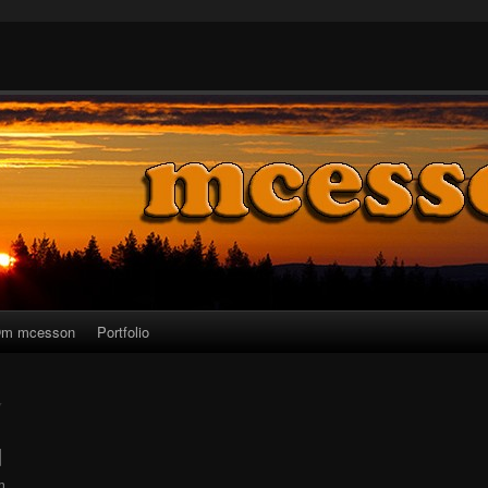
m mcesson
Portfolio
7
d
n