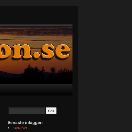
Senaste inläggen
Kornknarr