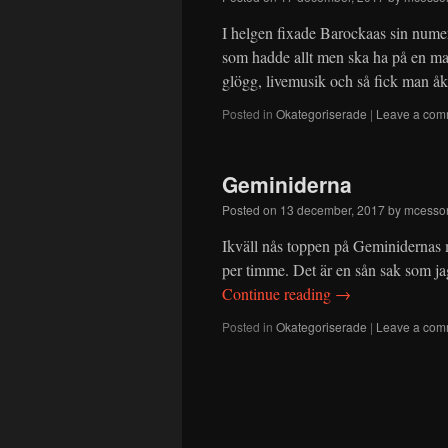
I helgen fixade Barockaas sin numera
som hadde allt men ska ha på en ma
glögg, livemusik och så fick man å
Posted in
Okategoriserade
|
Leave a com
Geminiderna
Posted on
13 december, 2017
by
mcesso
Ikväll nås toppen på Geminidernas 
per timme. Det är en sån sak som jag
Continue reading
→
Posted in
Okategoriserade
|
Leave a com