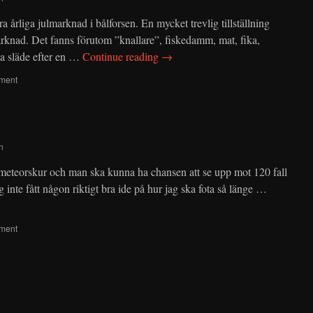
 årliga julmarknad i bålforsen. En mycket trevlig tillställning
rknad. Det fanns förutom ”knallare”, fiskedamm, mat, fika,
ka släde efter en …
Continue reading
→
ment
n
meteorskur och man ska kunna ha chansen att se upp mot 120 fall
 inte fått någon riktigt bra ide på hur jag ska fota så länge …
ment