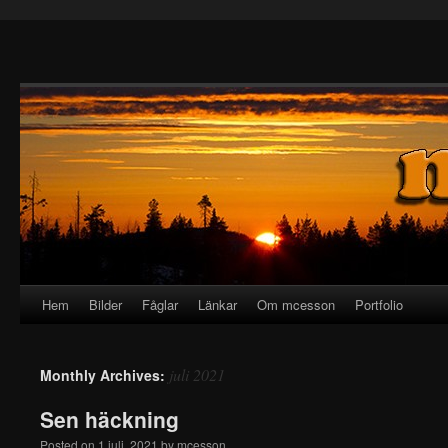
Hem
Bilder
Fåglar
Länkar
Om mcesson
Portfolio
juli 2021
Monthly Archives:
Sen häckning
Posted on
1 juli, 2021
by
mcesson