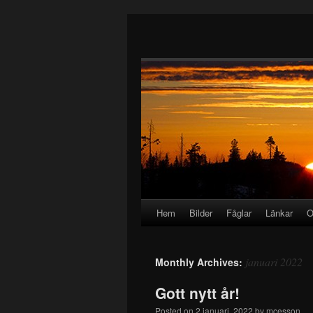
Hem
Bilder
Fåglar
Länkar
O
januari 2022
Monthly Archives:
Gott nytt år!
Posted on
2 januari, 2022
by
mcesson