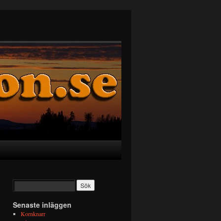
Senaste inläggen
Kornknarr